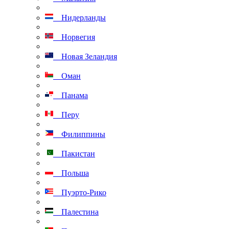
Нидерланды
Норвегия
Новая Зеландия
Оман
Панама
Перу
Филиппины
Пакистан
Польша
Пуэрто-Рико
Палестина