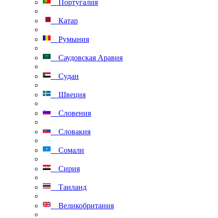
Португалия
Катар
Румыния
Саудовская Аравия
Судан
Швеция
Словения
Словакия
Сомали
Сирия
Таиланд
Великобритания