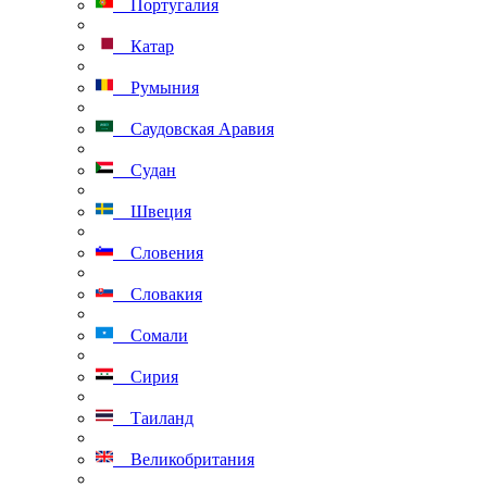
Португалия
Катар
Румыния
Саудовская Аравия
Судан
Швеция
Словения
Словакия
Сомали
Сирия
Таиланд
Великобритания