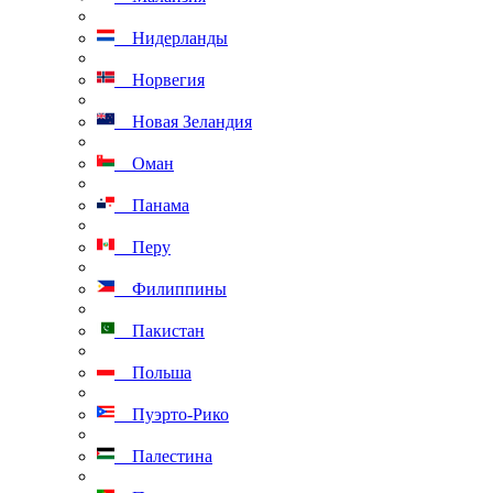
Нидерланды
Норвегия
Новая Зеландия
Оман
Панама
Перу
Филиппины
Пакистан
Польша
Пуэрто-Рико
Палестина