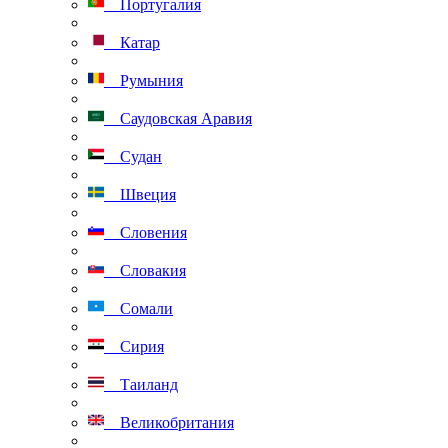
Португалия
Катар
Румыния
Саудовская Аравия
Судан
Швеция
Словения
Словакия
Сомали
Сирия
Таиланд
Великобритания