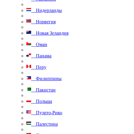
Нидерланды
Норвегия
Новая Зеландия
Оман
Панама
Перу
Филиппины
Пакистан
Польша
Пуэрто-Рико
Палестина