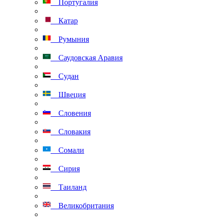
Португалия
Катар
Румыния
Саудовская Аравия
Судан
Швеция
Словения
Словакия
Сомали
Сирия
Таиланд
Великобритания