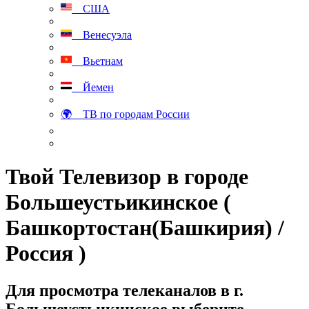
США
Венесуэла
Вьетнам
Йемен
🌍 ТВ по городам России
Твой Телевизор в городе
Большеустьикинское (
Башкортостан(Башкирия) /
Россия )
Для просмотра телеканалов в г.
Большеустьикинское выберите