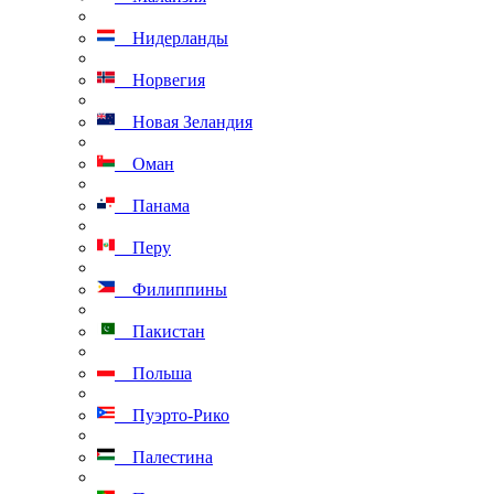
Нидерланды
Норвегия
Новая Зеландия
Оман
Панама
Перу
Филиппины
Пакистан
Польша
Пуэрто-Рико
Палестина