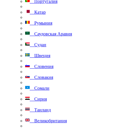
Португалия
Катар
Румыния
Саудовская Аравия
Судан
Швеция
Словения
Словакия
Сомали
Сирия
Таиланд
Великобритания