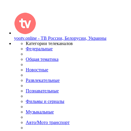
yootv.online - ТВ России, Белорусии, Украины
Категории телеканалов
Федеральные
Общая тематика
Новостные
Развлекательные
Познавательные
Фильмы и сериалы
Музыкальные
Авто/Мото транспорт