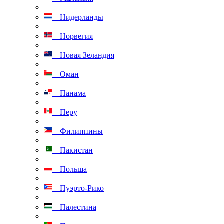
Нидерланды
Норвегия
Новая Зеландия
Оман
Панама
Перу
Филиппины
Пакистан
Польша
Пуэрто-Рико
Палестина