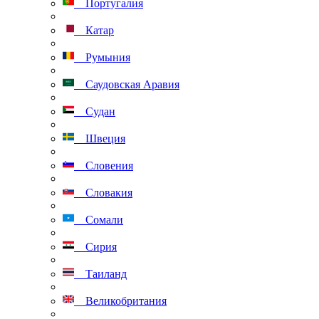
Португалия
Катар
Румыния
Саудовская Аравия
Судан
Швеция
Словения
Словакия
Сомали
Сирия
Таиланд
Великобритания