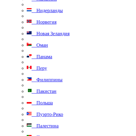
Нидерланды
Норвегия
Новая Зеландия
Оман
Панама
Перу
Филиппины
Пакистан
Польша
Пуэрто-Рико
Палестина