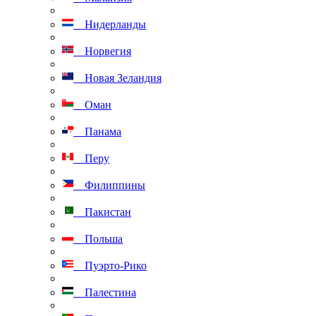
Нидерланды
Норвегия
Новая Зеландия
Оман
Панама
Перу
Филиппины
Пакистан
Польша
Пуэрто-Рико
Палестина