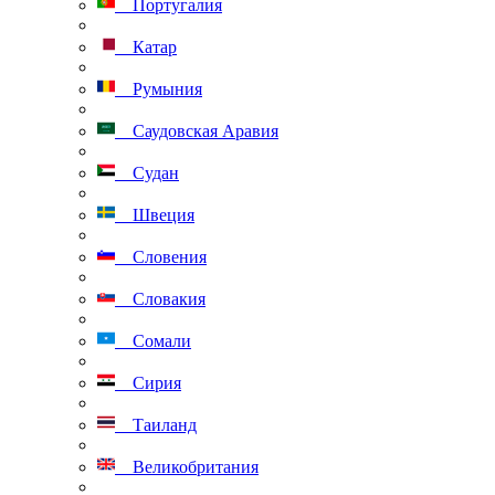
Португалия
Катар
Румыния
Саудовская Аравия
Судан
Швеция
Словения
Словакия
Сомали
Сирия
Таиланд
Великобритания