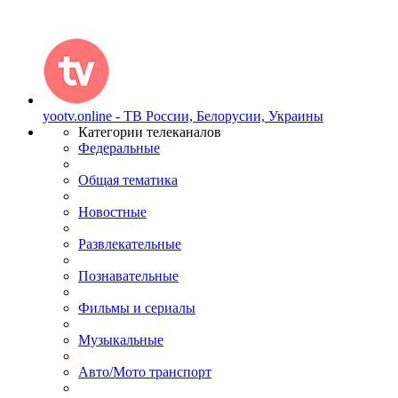
yootv.online - ТВ России, Белорусии, Украины
Категории телеканалов
Федеральные
Общая тематика
Новостные
Развлекательные
Познавательные
Фильмы и сериалы
Музыкальные
Авто/Мото транспорт