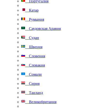
Португалия
Катар
Румыния
Саудовская Аравия
Судан
Швеция
Словения
Словакия
Сомали
Сирия
Таиланд
Великобритания