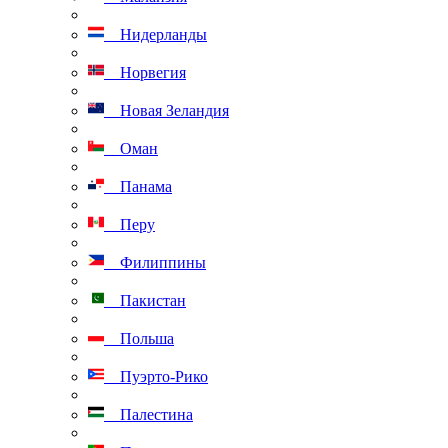
Нидерланды
Норвегия
Новая Зеландия
Оман
Панама
Перу
Филиппины
Пакистан
Польша
Пуэрто-Рико
Палестина