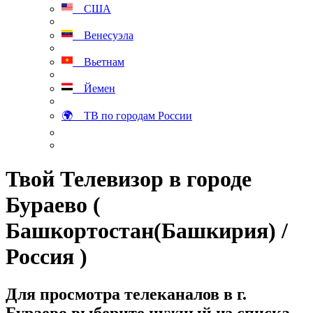
США
Венесуэла
Вьетнам
Йемен
🌍 ТВ по городам России
Твой Телевизор в городе
Бураево (
Башкортостан(Башкирия) /
Россия )
Для просмотра телеканалов в г.
Бураево выберите нужный из списка