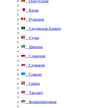
Португалия
Катар
Румыния
Саудовская Аравия
Судан
Швеция
Словения
Словакия
Сомали
Сирия
Таиланд
Великобритания