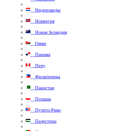
Нидерланды
Норвегия
Новая Зеландия
Оман
Панама
Перу
Филиппины
Пакистан
Польша
Пуэрто-Рико
Палестина