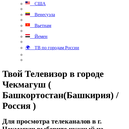
США
Венесуэла
Вьетнам
Йемен
🌍 ТВ по городам России
Твой Телевизор в городе
Чекмагуш (
Башкортостан(Башкирия) /
Россия )
Для просмотра телеканалов в г.
Чекмагуш выберите нужный из