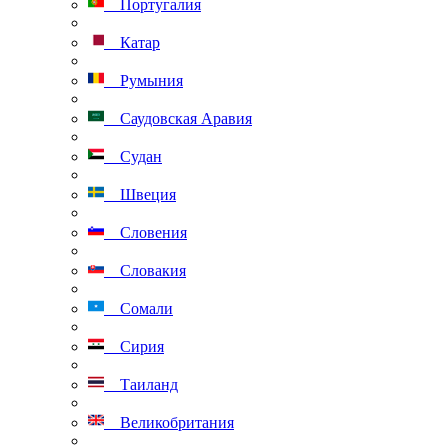
Португалия
Катар
Румыния
Саудовская Аравия
Судан
Швеция
Словения
Словакия
Сомали
Сирия
Таиланд
Великобритания