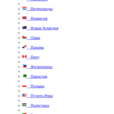
Нидерланды
Норвегия
Новая Зеландия
Оман
Панама
Перу
Филиппины
Пакистан
Польша
Пуэрто-Рико
Палестина