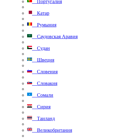
Португалия
Катар
Румыния
Саудовская Аравия
Судан
Швеция
Словения
Словакия
Сомали
Сирия
Таиланд
Великобритания