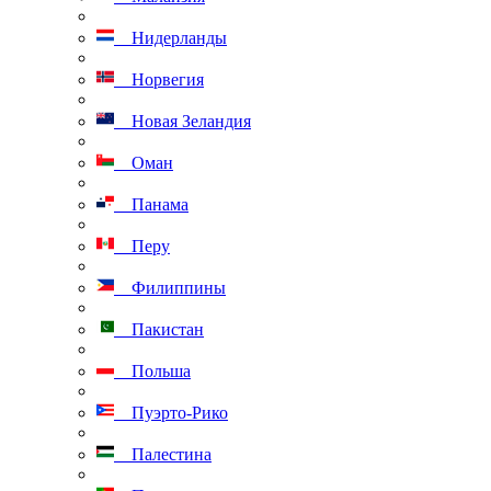
Нидерланды
Норвегия
Новая Зеландия
Оман
Панама
Перу
Филиппины
Пакистан
Польша
Пуэрто-Рико
Палестина