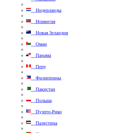
Нидерланды
Норвегия
Новая Зеландия
Оман
Панама
Перу
Филиппины
Пакистан
Польша
Пуэрто-Рико
Палестина