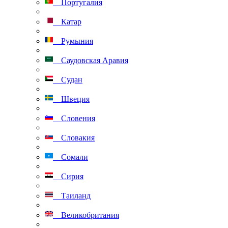
Португалия
Катар
Румыния
Саудовская Аравия
Судан
Швеция
Словения
Словакия
Сомали
Сирия
Таиланд
Великобритания