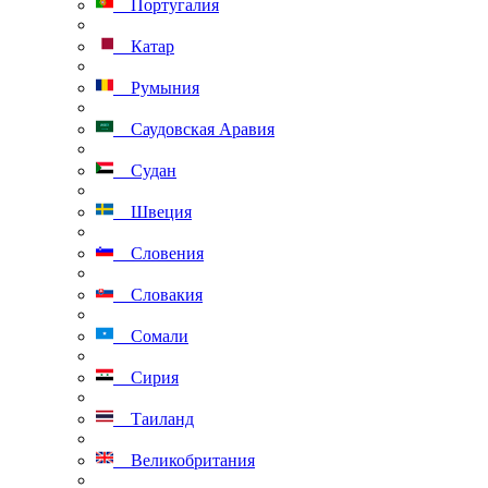
Португалия
Катар
Румыния
Саудовская Аравия
Судан
Швеция
Словения
Словакия
Сомали
Сирия
Таиланд
Великобритания