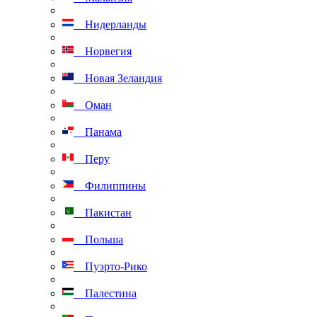
Нидерланды
Норвегия
Новая Зеландия
Оман
Панама
Перу
Филиппины
Пакистан
Польша
Пуэрто-Рико
Палестина