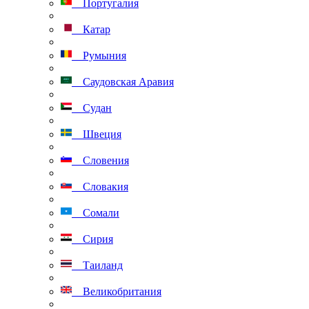
Португалия
Катар
Румыния
Саудовская Аравия
Судан
Швеция
Словения
Словакия
Сомали
Сирия
Таиланд
Великобритания