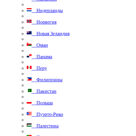
Нидерланды
Норвегия
Новая Зеландия
Оман
Панама
Перу
Филиппины
Пакистан
Польша
Пуэрто-Рико
Палестина