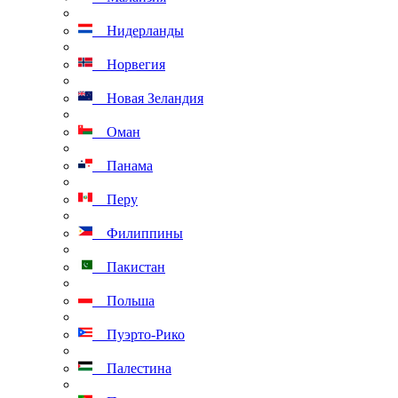
Нидерланды
Норвегия
Новая Зеландия
Оман
Панама
Перу
Филиппины
Пакистан
Польша
Пуэрто-Рико
Палестина