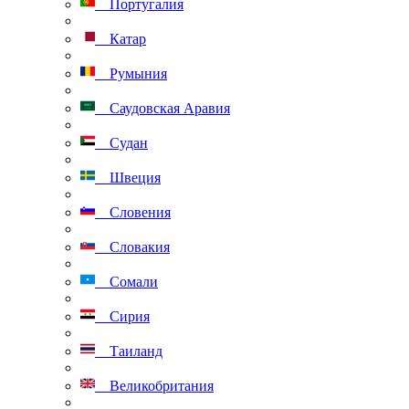
Португалия
Катар
Румыния
Саудовская Аравия
Судан
Швеция
Словения
Словакия
Сомали
Сирия
Таиланд
Великобритания