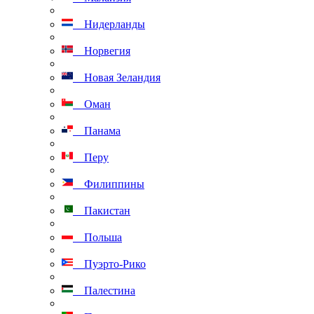
Нидерланды
Норвегия
Новая Зеландия
Оман
Панама
Перу
Филиппины
Пакистан
Польша
Пуэрто-Рико
Палестина