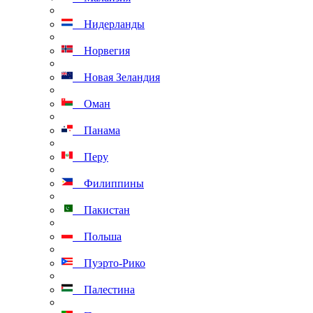
Нидерланды
Норвегия
Новая Зеландия
Оман
Панама
Перу
Филиппины
Пакистан
Польша
Пуэрто-Рико
Палестина