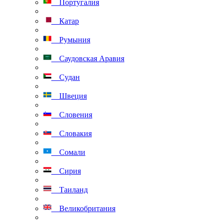
Португалия
Катар
Румыния
Саудовская Аравия
Судан
Швеция
Словения
Словакия
Сомали
Сирия
Таиланд
Великобритания