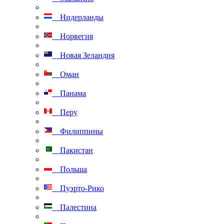
Нидерланды
Норвегия
Новая Зеландия
Оман
Панама
Перу
Филиппины
Пакистан
Польша
Пуэрто-Рико
Палестина