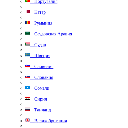
Португалия
Катар
Румыния
Саудовская Аравия
Судан
Швеция
Словения
Словакия
Сомали
Сирия
Таиланд
Великобритания