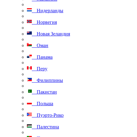
Нидерланды
Норвегия
Новая Зеландия
Оман
Панама
Перу
Филиппины
Пакистан
Польша
Пуэрто-Рико
Палестина