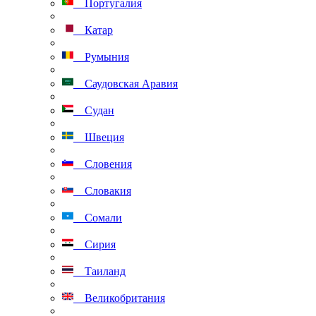
Португалия
Катар
Румыния
Саудовская Аравия
Судан
Швеция
Словения
Словакия
Сомали
Сирия
Таиланд
Великобритания