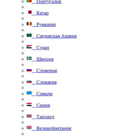
Португалия
Катар
Румыния
Саудовская Аравия
Судан
Швеция
Словения
Словакия
Сомали
Сирия
Таиланд
Великобритания