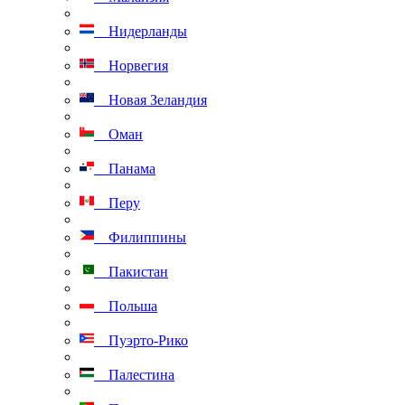
Нидерланды
Норвегия
Новая Зеландия
Оман
Панама
Перу
Филиппины
Пакистан
Польша
Пуэрто-Рико
Палестина