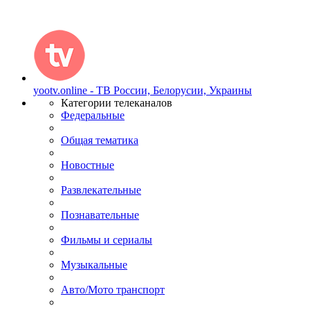
yootv.online - ТВ России, Белорусии, Украины
Категории телеканалов
Федеральные
Общая тематика
Новостные
Развлекательные
Познавательные
Фильмы и сериалы
Музыкальные
Авто/Мото транспорт