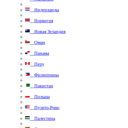
Нидерланды
Норвегия
Новая Зеландия
Оман
Панама
Перу
Филиппины
Пакистан
Польша
Пуэрто-Рико
Палестина