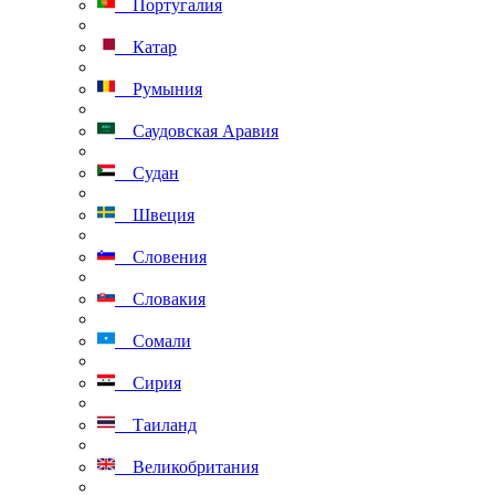
Португалия
Катар
Румыния
Саудовская Аравия
Судан
Швеция
Словения
Словакия
Сомали
Сирия
Таиланд
Великобритания