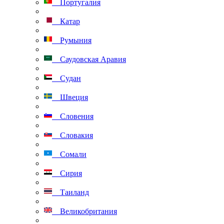
Португалия
Катар
Румыния
Саудовская Аравия
Судан
Швеция
Словения
Словакия
Сомали
Сирия
Таиланд
Великобритания