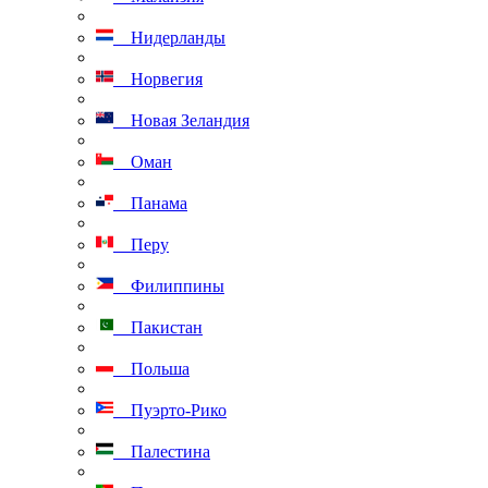
Нидерланды
Норвегия
Новая Зеландия
Оман
Панама
Перу
Филиппины
Пакистан
Польша
Пуэрто-Рико
Палестина