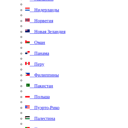
Нидерланды
Норвегия
Новая Зеландия
Оман
Панама
Перу
Филиппины
Пакистан
Польша
Пуэрто-Рико
Палестина