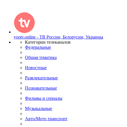
yootv.online - ТВ России, Белорусии, Украины
Категории телеканалов
Федеральные
Общая тематика
Новостные
Развлекательные
Познавательные
Фильмы и сериалы
Музыкальные
Авто/Мото транспорт