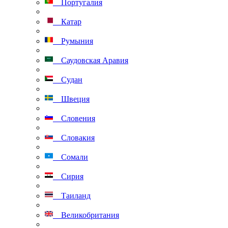
Португалия
Катар
Румыния
Саудовская Аравия
Судан
Швеция
Словения
Словакия
Сомали
Сирия
Таиланд
Великобритания