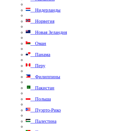
Нидерланды
Норвегия
Новая Зеландия
Оман
Панама
Перу
Филиппины
Пакистан
Польша
Пуэрто-Рико
Палестина