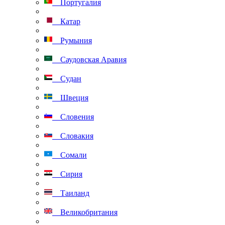
Португалия
Катар
Румыния
Саудовская Аравия
Судан
Швеция
Словения
Словакия
Сомали
Сирия
Таиланд
Великобритания