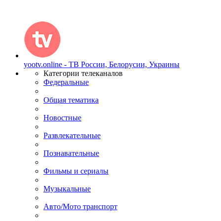
yootv.online - ТВ России, Белорусии, Украины
Категории телеканалов
Федеральные
Общая тематика
Новостные
Развлекательные
Познавательные
Фильмы и сериалы
Музыкальные
Авто/Мото транспорт