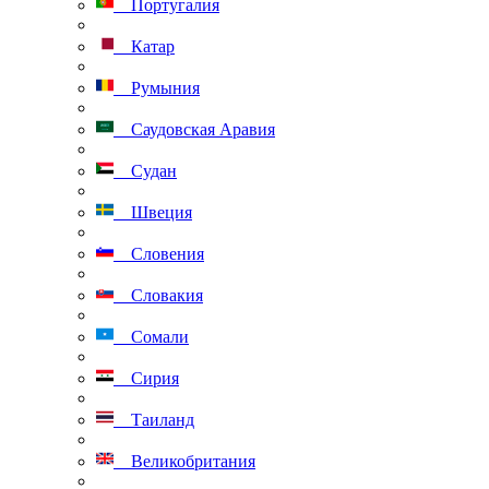
Португалия
Катар
Румыния
Саудовская Аравия
Судан
Швеция
Словения
Словакия
Сомали
Сирия
Таиланд
Великобритания