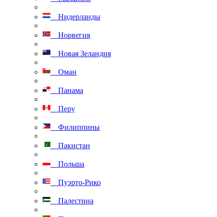
Нидерланды
Норвегия
Новая Зеландия
Оман
Панама
Перу
Филиппины
Пакистан
Польша
Пуэрто-Рико
Палестина