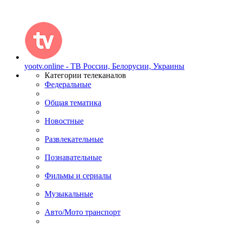
yootv.online - ТВ России, Белорусии, Украины
Категории телеканалов
Федеральные
Общая тематика
Новостные
Развлекательные
Познавательные
Фильмы и сериалы
Музыкальные
Авто/Мото транспорт