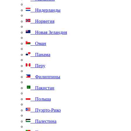
Нидерланды
Норвегия
Новая Зеландия
Оман
Панама
Перу
Филиппины
Пакистан
Польша
Пуэрто-Рико
Палестина