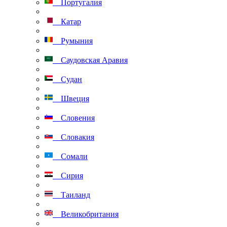
Португалия
Катар
Румыния
Саудовская Аравия
Судан
Швеция
Словения
Словакия
Сомали
Сирия
Таиланд
Великобритания