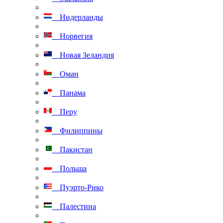
Нидерланды
Норвегия
Новая Зеландия
Оман
Панама
Перу
Филиппины
Пакистан
Польша
Пуэрто-Рико
Палестина