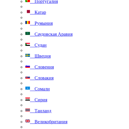
Португалия
Катар
Румыния
Саудовская Аравия
Судан
Швеция
Словения
Словакия
Сомали
Сирия
Таиланд
Великобритания