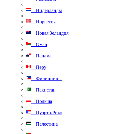
Нидерланды
Норвегия
Новая Зеландия
Оман
Панама
Перу
Филиппины
Пакистан
Польша
Пуэрто-Рико
Палестина