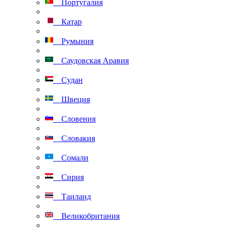
Португалия
Катар
Румыния
Саудовская Аравия
Судан
Швеция
Словения
Словакия
Сомали
Сирия
Таиланд
Великобритания