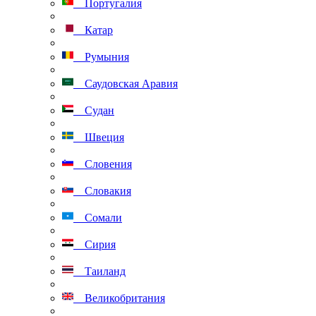
Португалия
Катар
Румыния
Саудовская Аравия
Судан
Швеция
Словения
Словакия
Сомали
Сирия
Таиланд
Великобритания