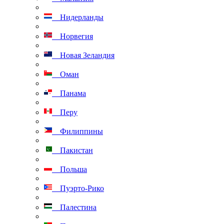
Нидерланды
Норвегия
Новая Зеландия
Оман
Панама
Перу
Филиппины
Пакистан
Польша
Пуэрто-Рико
Палестина