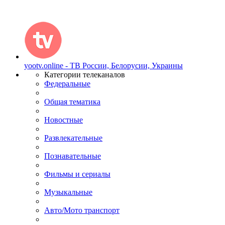
yootv.online - ТВ России, Белорусии, Украины
Категории телеканалов
Федеральные
Общая тематика
Новостные
Развлекательные
Познавательные
Фильмы и сериалы
Музыкальные
Авто/Мото транспорт