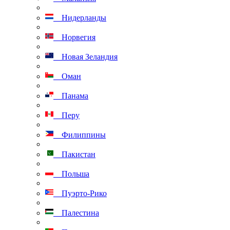
Нидерланды
Норвегия
Новая Зеландия
Оман
Панама
Перу
Филиппины
Пакистан
Польша
Пуэрто-Рико
Палестина