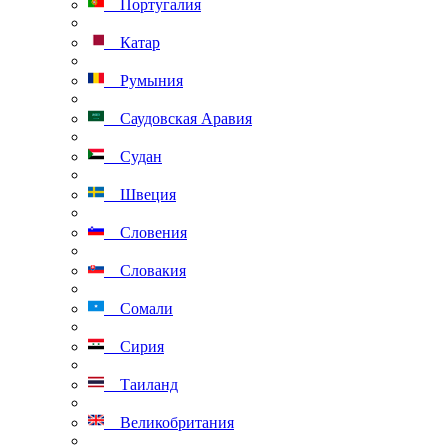
Португалия
Катар
Румыния
Саудовская Аравия
Судан
Швеция
Словения
Словакия
Сомали
Сирия
Таиланд
Великобритания