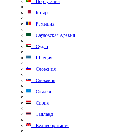
Португалия
Катар
Румыния
Саудовская Аравия
Судан
Швеция
Словения
Словакия
Сомали
Сирия
Таиланд
Великобритания