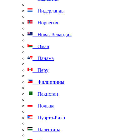
Нидерланды
Норвегия
Новая Зеландия
Оман
Панама
Перу
Филиппины
Пакистан
Польша
Пуэрто-Рико
Палестина