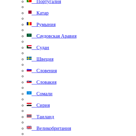
Португалия
Катар
Румыния
Саудовская Аравия
Судан
Швеция
Словения
Словакия
Сомали
Сирия
Таиланд
Великобритания