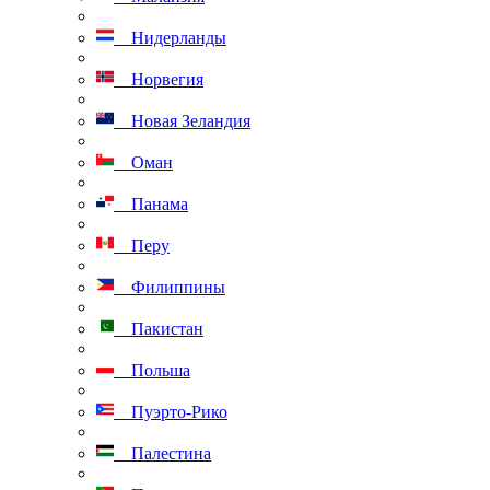
Нидерланды
Норвегия
Новая Зеландия
Оман
Панама
Перу
Филиппины
Пакистан
Польша
Пуэрто-Рико
Палестина