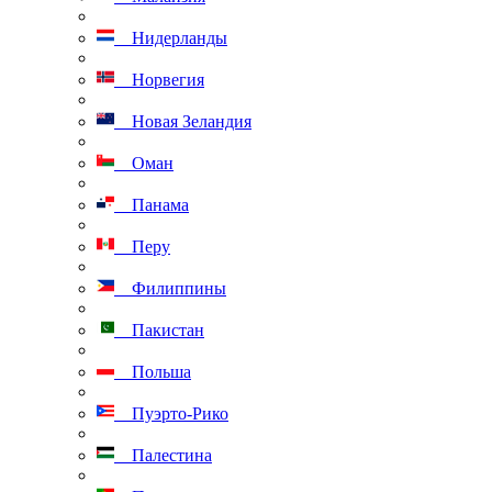
Нидерланды
Норвегия
Новая Зеландия
Оман
Панама
Перу
Филиппины
Пакистан
Польша
Пуэрто-Рико
Палестина