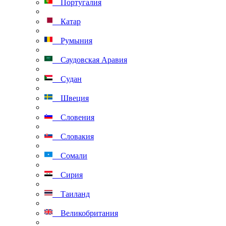
Португалия
Катар
Румыния
Саудовская Аравия
Судан
Швеция
Словения
Словакия
Сомали
Сирия
Таиланд
Великобритания