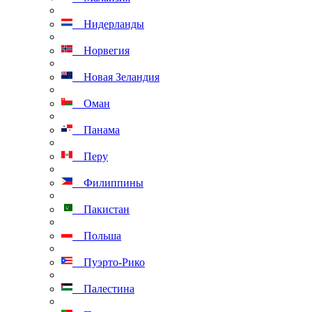
Нидерланды
Норвегия
Новая Зеландия
Оман
Панама
Перу
Филиппины
Пакистан
Польша
Пуэрто-Рико
Палестина