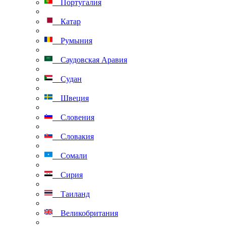
Португалия
Катар
Румыния
Саудовская Аравия
Судан
Швеция
Словения
Словакия
Сомали
Сирия
Таиланд
Великобритания