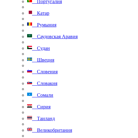
Португалия
Катар
Румыния
Саудовская Аравия
Судан
Швеция
Словения
Словакия
Сомали
Сирия
Таиланд
Великобритания