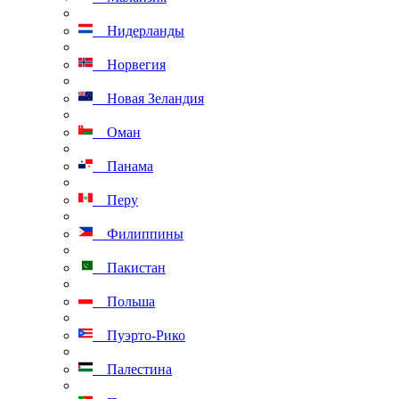
Нидерланды
Норвегия
Новая Зеландия
Оман
Панама
Перу
Филиппины
Пакистан
Польша
Пуэрто-Рико
Палестина