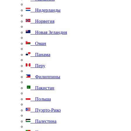
Нидерланды
Норвегия
Новая Зеландия
Оман
Панама
Перу
Филиппины
Пакистан
Польша
Пуэрто-Рико
Палестина