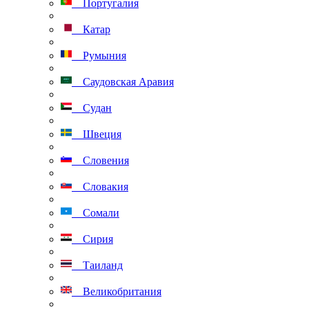
Португалия
Катар
Румыния
Саудовская Аравия
Судан
Швеция
Словения
Словакия
Сомали
Сирия
Таиланд
Великобритания