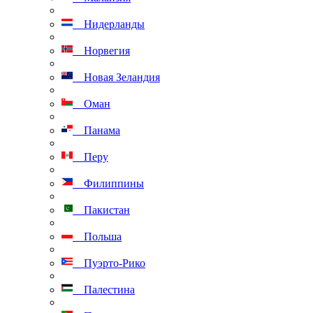
Нидерланды
Норвегия
Новая Зеландия
Оман
Панама
Перу
Филиппины
Пакистан
Польша
Пуэрто-Рико
Палестина