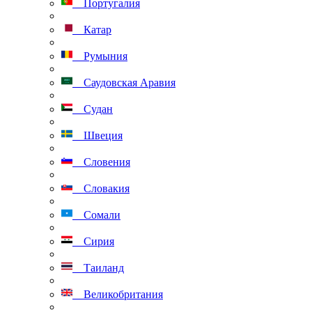
Португалия
Катар
Румыния
Саудовская Аравия
Судан
Швеция
Словения
Словакия
Сомали
Сирия
Таиланд
Великобритания