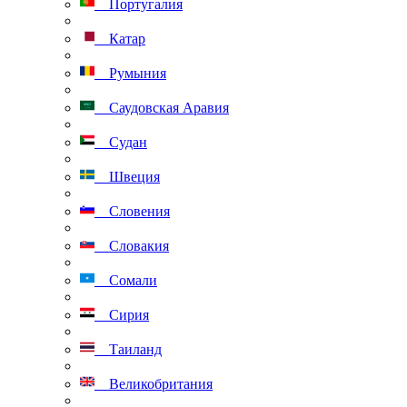
Португалия
Катар
Румыния
Саудовская Аравия
Судан
Швеция
Словения
Словакия
Сомали
Сирия
Таиланд
Великобритания