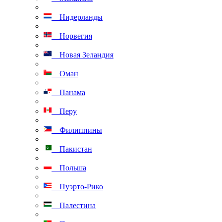
Нидерланды
Норвегия
Новая Зеландия
Оман
Панама
Перу
Филиппины
Пакистан
Польша
Пуэрто-Рико
Палестина