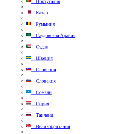
Португалия
Катар
Румыния
Саудовская Аравия
Судан
Швеция
Словения
Словакия
Сомали
Сирия
Таиланд
Великобритания