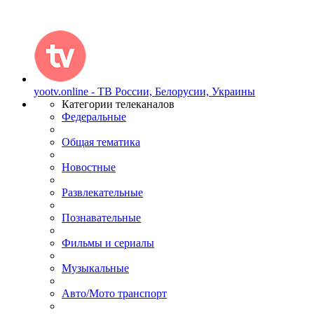
yootv.online - ТВ России, Белорусии, Украины
Категории телеканалов
Федеральные
Общая тематика
Новостные
Развлекательные
Познавательные
Фильмы и сериалы
Музыкальные
Авто/Мото транспорт