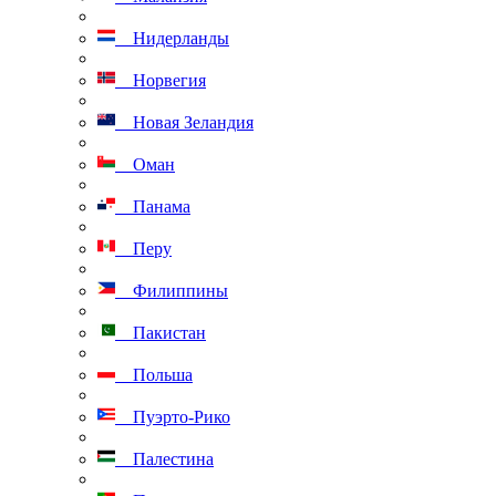
Нидерланды
Норвегия
Новая Зеландия
Оман
Панама
Перу
Филиппины
Пакистан
Польша
Пуэрто-Рико
Палестина