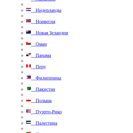
Нидерланды
Норвегия
Новая Зеландия
Оман
Панама
Перу
Филиппины
Пакистан
Польша
Пуэрто-Рико
Палестина