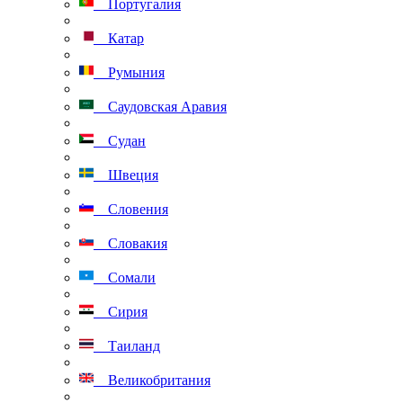
Португалия
Катар
Румыния
Саудовская Аравия
Судан
Швеция
Словения
Словакия
Сомали
Сирия
Таиланд
Великобритания