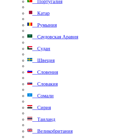
Португалия
Катар
Румыния
Саудовская Аравия
Судан
Швеция
Словения
Словакия
Сомали
Сирия
Таиланд
Великобритания