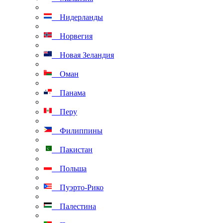
Нидерланды
Норвегия
Новая Зеландия
Оман
Панама
Перу
Филиппины
Пакистан
Польша
Пуэрто-Рико
Палестина