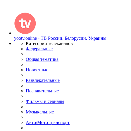
yootv.online - ТВ России, Белорусии, Украины
Категории телеканалов
Федеральные
Общая тематика
Новостные
Развлекательные
Познавательные
Фильмы и сериалы
Музыкальные
Авто/Мото транспорт