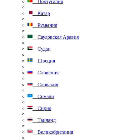
Португалия
Катар
Румыния
Саудовская Аравия
Судан
Швеция
Словения
Словакия
Сомали
Сирия
Таиланд
Великобритания