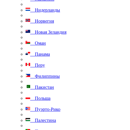
Нидерланды
Норвегия
Новая Зеландия
Оман
Панама
Перу
Филиппины
Пакистан
Польша
Пуэрто-Рико
Палестина