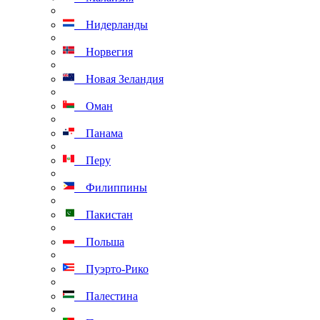
Нидерланды
Норвегия
Новая Зеландия
Оман
Панама
Перу
Филиппины
Пакистан
Польша
Пуэрто-Рико
Палестина