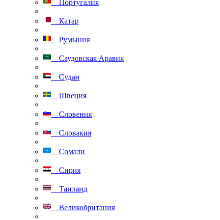
Португалия
Катар
Румыния
Саудовская Аравия
Судан
Швеция
Словения
Словакия
Сомали
Сирия
Таиланд
Великобритания