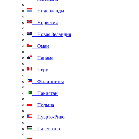
Нидерланды
Норвегия
Новая Зеландия
Оман
Панама
Перу
Филиппины
Пакистан
Польша
Пуэрто-Рико
Палестина