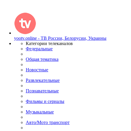
yootv.online - ТВ России, Белорусии, Украины
Категории телеканалов
Федеральные
Общая тематика
Новостные
Развлекательные
Познавательные
Фильмы и сериалы
Музыкальные
Авто/Мото транспорт