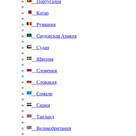
Португалия
Катар
Румыния
Саудовская Аравия
Судан
Швеция
Словения
Словакия
Сомали
Сирия
Таиланд
Великобритания