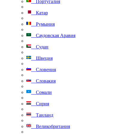
Португалия
Катар
Румыния
Саудовская Аравия
Судан
Швеция
Словения
Словакия
Сомали
Сирия
Таиланд
Великобритания