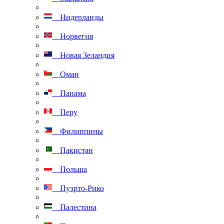
Нидерланды
Норвегия
Новая Зеландия
Оман
Панама
Перу
Филиппины
Пакистан
Польша
Пуэрто-Рико
Палестина