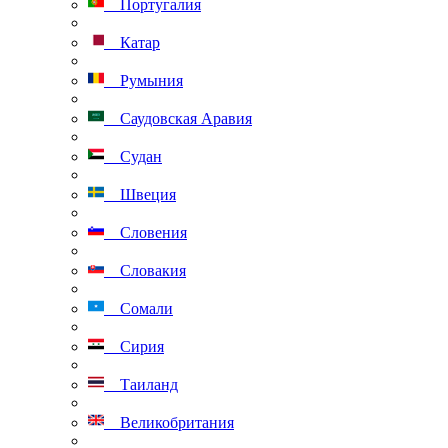
Португалия
Катар
Румыния
Саудовская Аравия
Судан
Швеция
Словения
Словакия
Сомали
Сирия
Таиланд
Великобритания