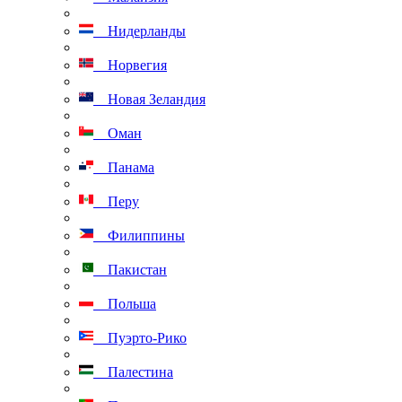
Нидерланды
Норвегия
Новая Зеландия
Оман
Панама
Перу
Филиппины
Пакистан
Польша
Пуэрто-Рико
Палестина