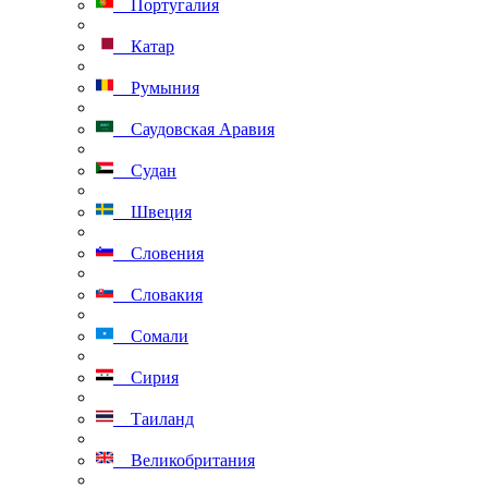
Португалия
Катар
Румыния
Саудовская Аравия
Судан
Швеция
Словения
Словакия
Сомали
Сирия
Таиланд
Великобритания