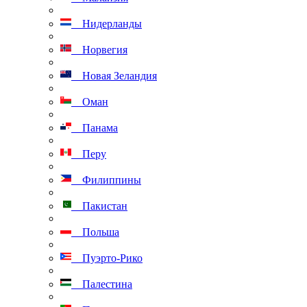
Нидерланды
Норвегия
Новая Зеландия
Оман
Панама
Перу
Филиппины
Пакистан
Польша
Пуэрто-Рико
Палестина