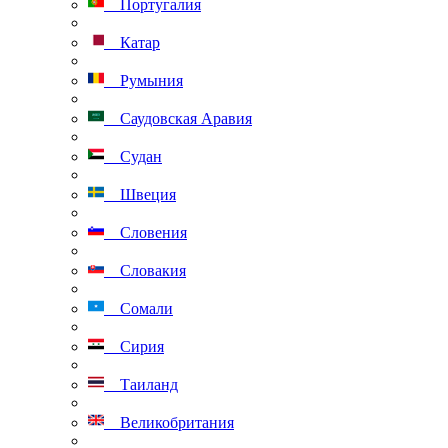
Португалия
Катар
Румыния
Саудовская Аравия
Судан
Швеция
Словения
Словакия
Сомали
Сирия
Таиланд
Великобритания