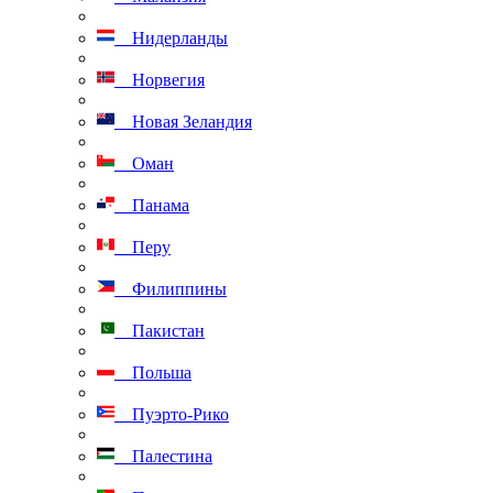
Нидерланды
Норвегия
Новая Зеландия
Оман
Панама
Перу
Филиппины
Пакистан
Польша
Пуэрто-Рико
Палестина