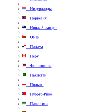
Нидерланды
Норвегия
Новая Зеландия
Оман
Панама
Перу
Филиппины
Пакистан
Польша
Пуэрто-Рико
Палестина