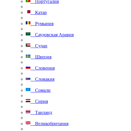
Португалия
Катар
Румыния
Саудовская Аравия
Судан
Швеция
Словения
Словакия
Сомали
Сирия
Таиланд
Великобритания