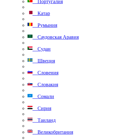
Португалия
Катар
Румыния
Саудовская Аравия
Судан
Швеция
Словения
Словакия
Сомали
Сирия
Таиланд
Великобритания